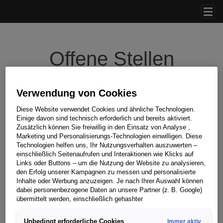
Accesskey
Accesskey
Accesskey
Zum Inhalt springen
Zum Hauptmenü springen
Zur Suche springen
[3]
[1]
[2]
Navi
Offene Stellen
Verwendung von Cookies
Diese Website verwendet Cookies und ähnliche Technologien.
Einige davon sind technisch erforderlich und bereits aktiviert.
Zusätzlich können Sie freiwillig in den Einsatz von Analyse ,
Marketing und Personalisierungs-Technologien einwilligen. Diese
Technologien helfen uns, Ihr Nutzungsverhalten auszuwerten –
einschließlich Seitenaufrufen und Interaktionen wie Klicks auf
Links oder Buttons – um die Nutzung der Website zu analysieren,
den Erfolg unserer Kampagnen zu messen und personalisierte
Inhalte oder Werbung anzuzeigen. Je nach Ihrer Auswahl können
Filter setzen
dabei personenbezogene Daten an unsere Partner (z. B. Google)
übermittelt werden, einschließlich gehashter
Kontaktinformationen, die Sie über Formulare bereitgestellt haben
Suchbegriff oder Jobnummer
(z. B. E Mail Adresse oder Telefonnummer).
Stellen
Unbedingt erforderliche Cookies
Immer aktiv