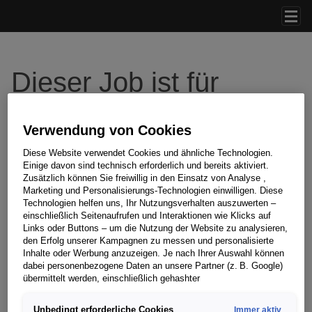
Accesskey
Accesskey
Accesskey
Zum Inhalt springen
Zum Hauptmenü springen
Zur Suche springen
[3]
[1]
[2]
Navi
Dieser Job ist für
Bewerbungen nicht
Verwendung von Cookies
mehr vorhanden.
Diese Website verwendet Cookies und ähnliche Technologien.
Einige davon sind technisch erforderlich und bereits aktiviert.
Bitte besuchen Sie unsere
offenen Stellen
für mehr Jobs.
Zusätzlich können Sie freiwillig in den Einsatz von Analyse ,
Marketing und Personalisierungs-Technologien einwilligen. Diese
Technologien helfen uns, Ihr Nutzungsverhalten auszuwerten –
einschließlich Seitenaufrufen und Interaktionen wie Klicks auf
Links oder Buttons – um die Nutzung der Website zu analysieren,
den Erfolg unserer Kampagnen zu messen und personalisierte
Inhalte oder Werbung anzuzeigen. Je nach Ihrer Auswahl können
dabei personenbezogene Daten an unsere Partner (z. B. Google)
übermittelt werden, einschließlich gehashter
Kontaktinformationen, die Sie über Formulare bereitgestellt haben
(z. B. E Mail Adresse oder Telefonnummer).
Unbedingt erforderliche Cookies
Immer aktiv